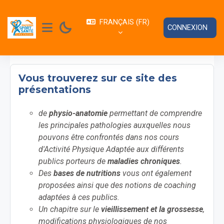
Passer au contenu principal
FRANÇAIS ‎(FR)‎
CONNEXION
PANNEAU LATÉRAL
Vous trouverez sur ce site des
présentations
de
physio-anatomie
permettant de comprendre
les principales pathologies auxquelles nous
pouvons être confrontés dans nos cours
d'Activité Physique Adaptée aux différents
publics porteurs de
maladies chroniques
.
Des
bases de nutritions
vous ont également
proposées ainsi que des notions de coaching
adaptées à ces publics.
Un chapitre sur le
vieillissement et la grossesse
,
modifications physiologiques de nos